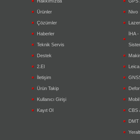
Hakkımızda
GPS 
Ürünler
Nivo
Çözümler
Lazer
Haberler
İHA -
Teknik Servis
Siste
Destek
Makin
2.El
Leic
İletişim
GNSS 
Ürün Takip
Defor
Kullanıcı Girişi
Mobil
Kayıt Ol
CBS 
DMT 
Yeralt