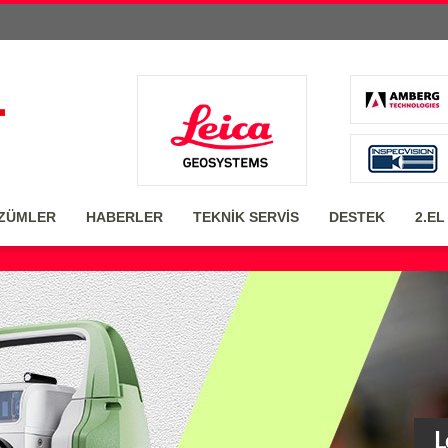
ZÜMLER
HABERLER
TEKNİK SERVİS
DESTEK
2.EL
L