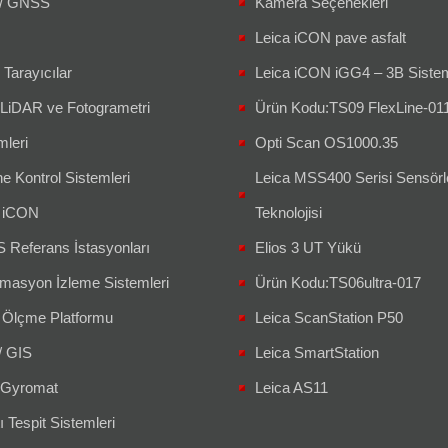
/ GNSS
Kamera Seçenekleri
Leica iCON pave asfalt
 Tarayıcılar
Leica iCON iGG4 – 3B Siste
 LiDAR ve Fotogrametri
Ürün Kodu:TS09 FlexLine-01
mleri
Opti Scan OS1000.35
e Kontrol Sistemleri
Leica MSS400 Serisi Sensörl
a iCON
Teknolojisi
Referans İstasyonları
Elios 3 UT Yükü
masyon İzleme Sistemleri
Ürün Kodu:TS06ultra-017
 Ölçme Platformu
Leica ScanStation P50
/ GIS
Leica SmartStation
Gyromat
Leica AS11
ı Tespit Sistemleri