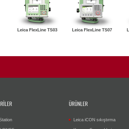
Leica FlexLine TS03
Leica FlexLine TS07
L
RILER
ÜRÜNLER
Station
Leica iCON sıkıştırma