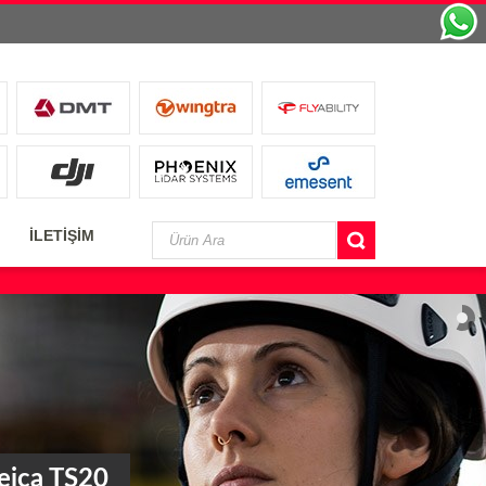
İLETİŞİM
eica TS20