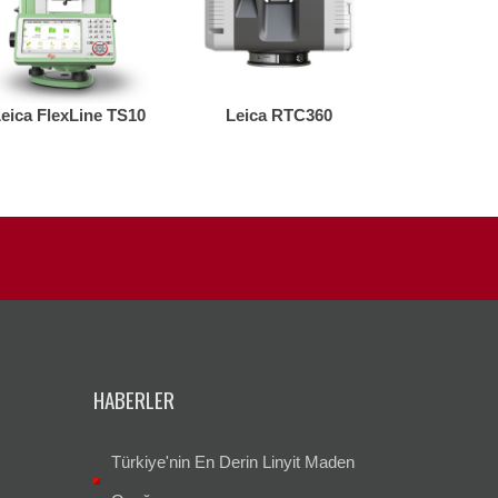
eica FlexLine TS10
Leica RTC360
Leica Vi
HABERLER
Türkiye'nin En Derin Linyit Maden