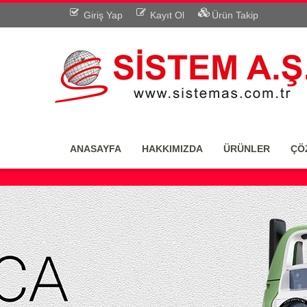
Giriş Yap
Kayıt Ol
Ürün Takip
ANASAYFA
HAKKIMIZDA
ÜRÜNLER
ÇÖ