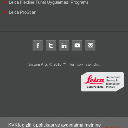
Leica Flexline Tünel Uygulaması Programı
Leica ProScan
Sistem A.Ş. © 2016 ™. Her hakkı saklıdır..
Total station
total
teodolit
distomat
leica total station
total station türkiye
leica total
layka
laika
robotik total station
ölçüm aleti
ölçüm cihazları
gps
Total station nedir?
Total station
Total station kullanım alanları nelerdir
Total
station Kullanım şekli nasıdır?
rtk
cors
sabit
gezici
leica nivo
nivo
LS10
LS15
DNA03
DNA10
lazer nivo
lazer tarayıcı
c10
3B lazer tarayıcı
dijital nivo
optik nivo
wild
wild teodolit
wild total
total aktarım
total veri transferi
total
KVKK gizlilik politikası ve aydınlatma metnine
ölçüm hatası
total station servis
total teknik servis
2.el total station
leica 2.el