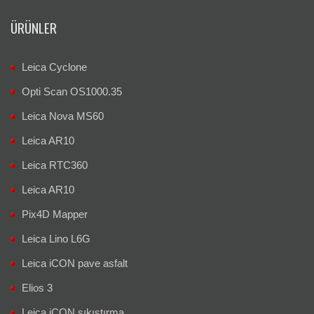
ÜRÜNLER
Leica Cyclone
Opti Scan OS1000.35
Leica Nova MS60
Leica AR10
Leica RTC360
Leica AR10
Pix4D Mapper
Leica Lino L6G
Leica iCON pave asfalt
Elios 3
Leica iCON sıkıştırma