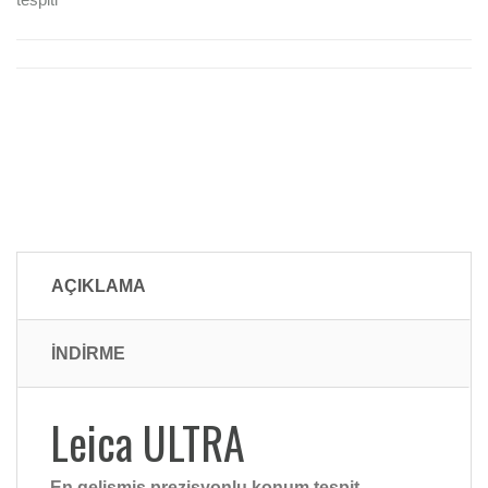
AÇIKLAMA
İNDİRME
Leica ULTRA
En gelişmiş prezisyonlu konum tespit