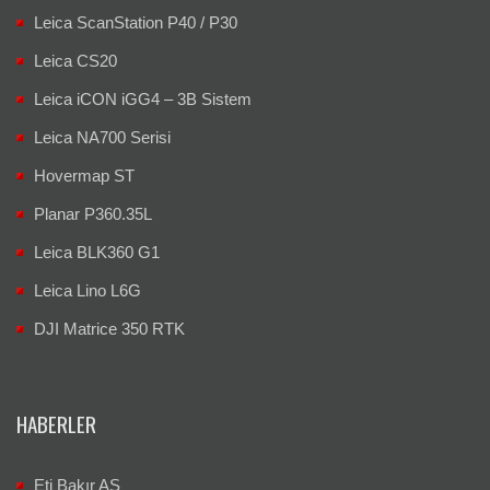
Leica ScanStation P40 / P30
Leica CS20
Leica iCON iGG4 – 3B Sistem
Leica NA700 Serisi
Hovermap ST
Planar P360.35L
Leica BLK360 G1
Leica Lino L6G
DJI Matrice 350 RTK
HABERLER
Eti Bakır AŞ