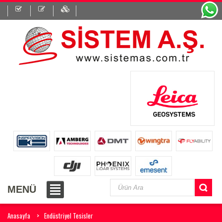
MENÜ
Anasayfa
Endüstriyel Tesisler