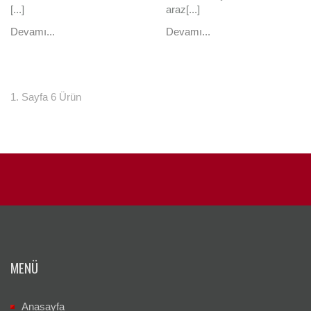
[...]
araz[...]
Devamı...
Devamı...
1. Sayfa 6 Ürün
MENÜ
Anasayfa