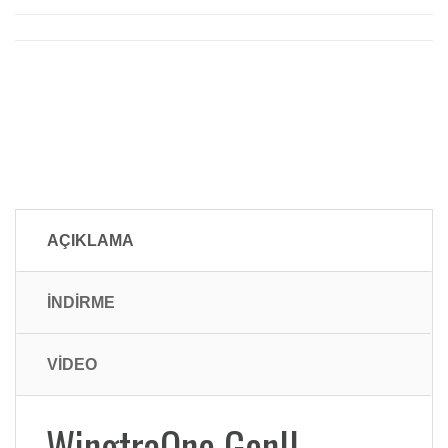
AÇIKLAMA
İNDİRME
VİDEO
WingtraOne GenII