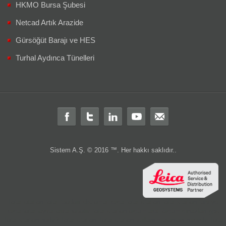
HKMO Bursa Şubesi
Netcad Artık Arazide
Gürsöğüt Barajı ve HES
Turhal Aydınca Tünelleri
Sistem A.Ş. © 2016 ™. Her hakkı saklıdır..
Total station
total
teodolit
distomat
leica total station
total station türkiye
leica total
layka
laika
robotik total station
ölçüm aleti
ölçüm cihazları
gps
Total station nedir?
Total station
Total station kullanım alanları nelerdir
Total