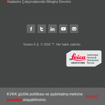
Kadastro Çalışmalarında Wingtra Devrimi
Sistem A.Ş. © 2016 ™. Her hakkı saklıdır..
Total station
total
teodolit
distomat
leica total station
total station türkiye
leica total
layka
laika
robotik total station
ölçüm aleti
ölçüm cihazları
gps
Total station nedir?
Total station
Total station kullanım alanları nelerdir
Total
station Kullanım şekli nasıdır?
rtk
cors
sabit
gezici
leica nivo
nivo
LS10
LS15
DNA03
DNA10
lazer nivo
lazer tarayıcı
c10
3B lazer tarayıcı
dijital nivo
optik nivo
wild
wild teodolit
wild total
total aktarım
total veri transferi
total
KVKK gizlilik politikası ve aydınlatma metnine
ölçüm hatası
total station servis
total teknik servis
2.el total station
leica 2.el
KAPAT
leica 2 el
2.el total
buradan
ulaşabilirsiniz.