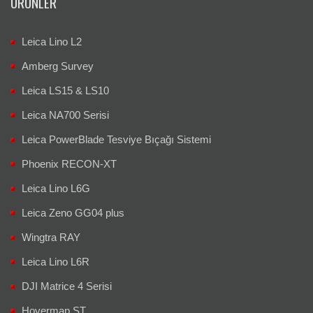
ÜRÜNLER
Leica Lino L2
Amberg Survey
Leica LS15 & LS10
Leica NA700 Serisi
Leica PowerBlade Tesviye Bıçağı Sistemi
Phoenix RECON-XT
Leica Lino L6G
Leica Zeno GG04 plus
Wingtra RAY
Leica Lino L6R
DJI Matrice 4 Serisi
Hovermap ST