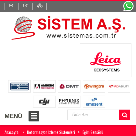
MENÜ
Anasayfa
Deformasyon İzleme Sistemleri
Eğim Sensörü