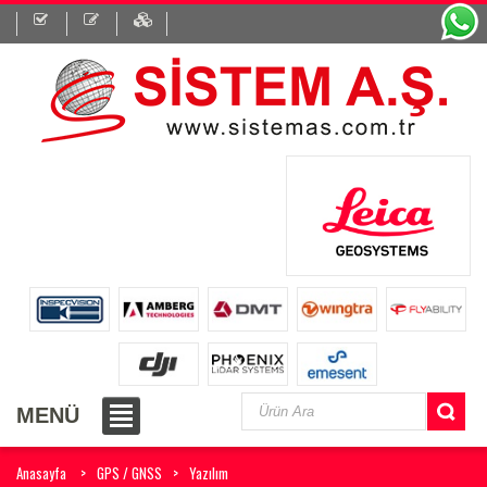
MENÜ
Anasayfa
GPS / GNSS
Yazılım