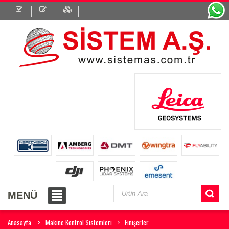
MENÜ
Anasayfa
Makine Kontrol Sistemleri
Finişerler