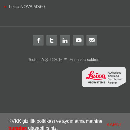
Leica NOVA MS60
Sistem A.Ş. © 2016 ™. Her hakkı saklıdır..
Total station
total
teodolit
distomat
leica total station
total station türkiye
leica total
layka
laika
robotik total station
ölçüm aleti
ölçüm cihazları
gps
Total station nedir?
Total station
Total station kullanım alanları nelerdir
Total
station Kullanım şekli nasıdır?
rtk
cors
sabit
gezici
leica nivo
nivo
LS10
LS15
DNA03
DNA10
lazer nivo
lazer tarayıcı
c10
3B lazer tarayıcı
dijital nivo
optik nivo
wild
wild teodolit
wild total
total aktarım
total veri transferi
total
KVKK gizlilik politikası ve aydınlatma metnine
ölçüm hatası
total station servis
total teknik servis
2.el total station
leica 2.el
KAPAT
leica 2 el
2.el total
buradan
ulaşabilirsiniz.