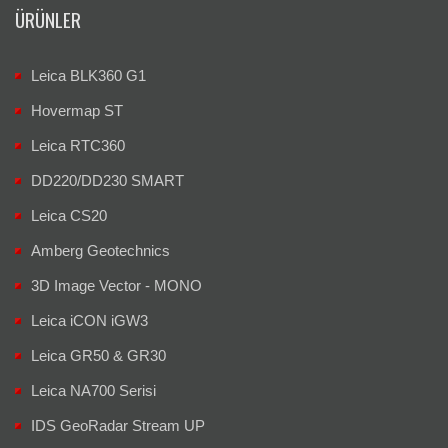
ÜRÜNLER
Leica BLK360 G1
Hovermap ST
Leica RTC360
DD220/DD230 SMART
Leica CS20
Amberg Geotechnics
3D Image Vector - MONO
Leica iCON iGW3
Leica GR50 & GR30
Leica NA700 Serisi
IDS GeoRadar Stream UP