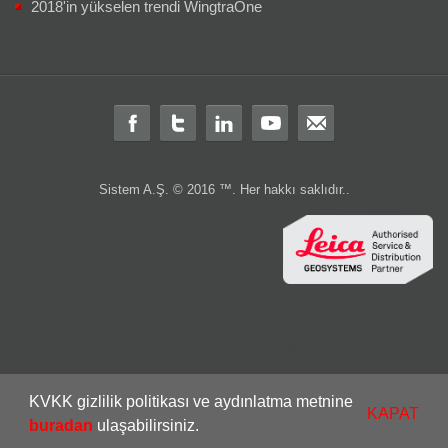
2018'in yükselen trendi WingtraOne
Sistem A.Ş. © 2016 ™. Her hakkı saklıdır..
Total station
total
teodolit
distomat
leica total station
total station türkiye
leica total
layka
laika
robotik total station
ölçüm aleti
ölçüm cihazları
gps
Total station nedir?
Total station
Total station kullanım alanları nelerdir
Total
station Kullanım şekli nasıdır?
rtk
cors
sabit
gezici
leica nivo
nivo
LS10
LS15
DNA03
DNA10
lazer nivo
lazer tarayıcı
c10
3B lazer tarayıcı
dijital nivo
optik nivo
wild
wild teodolit
wild total
total aktarım
total veri transferi
total
KVKK gizlilik politikası ve aydınlatma metnine
ölçüm hatası
total station servis
total teknik servis
2.el total station
leica 2.el
KAPAT
leica 2 el
2.el total
buradan
ulaşabilirsiniz.