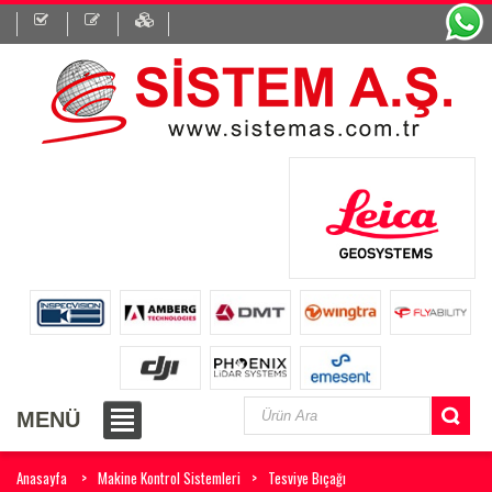
MENÜ
Anasayfa
Makine Kontrol Sistemleri
Tesviye Bıçağı