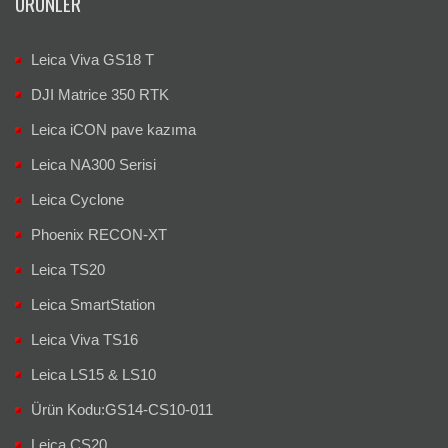
ÜRÜNLER
Leica Viva GS18 T
DJI Matrice 350 RTK
Leica iCON pave kazıma
Leica NA300 Serisi
Leica Cyclone
Phoenix RECON-XT
Leica TS20
Leica SmartStation
Leica Viva TS16
Leica LS15 & LS10
Ürün Kodu:GS14-CS10-011
Leica CS20