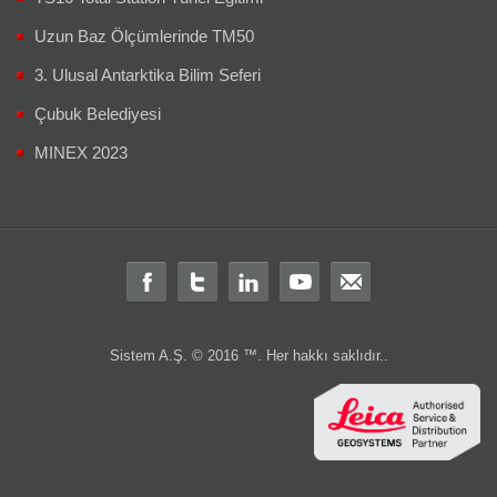
Uzun Baz Ölçümlerinde TM50
3. Ulusal Antarktika Bilim Seferi
Çubuk Belediyesi
MINEX 2023
Sistem A.Ş. © 2016 ™. Her hakkı saklıdır..
Total station
total
teodolit
distomat
leica total station
total station türkiye
leica total
layka
laika
robotik total station
ölçüm aleti
ölçüm cihazları
gps