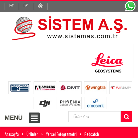
MENÜ
Anasayfa
Ürünler
Yersel Fotogrametri
Redcatch