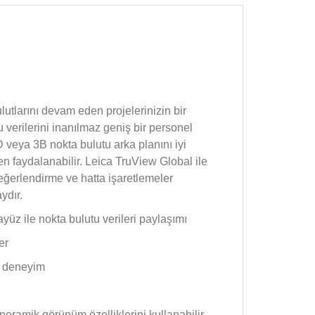
lutlarını devam eden projelerinizin bir
 verilerini inanılmaz geniş bir personel
 veya 3B nokta bulutu arka planını iyi
den faydalanabilir. Leica TruView Global ile
eğerlendirme ve hatta işaretlemeler
ydır.
üz ile nokta bulutu verileri paylaşımı
er
ür deneyim
noramik görünüm özelliklerini kullanabilir