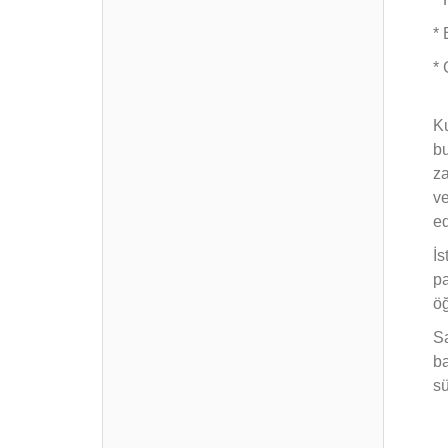
* 
* 
Ku
bu
za
ve
ed
İs
pa
öğ
Sa
ba
sü