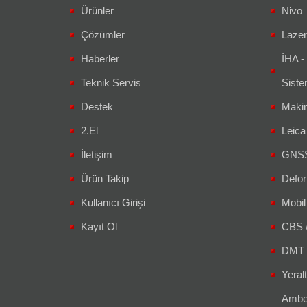
Ürünler
Nivo
Çözümler
Lazer
Haberler
İHA -
Teknik Servis
Siste
Destek
Makin
2.El
Leic
İletişim
GNSS 
Ürün Takip
Defor
Kullanıcı Girişi
Mobil
Kayıt Ol
CBS 
DMT 
Yeralt
Amber