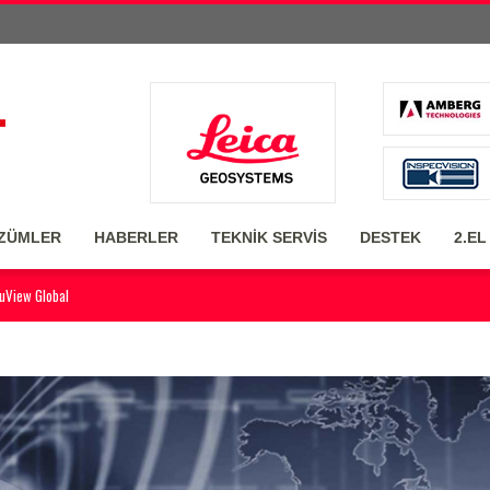
ZÜMLER
HABERLER
TEKNİK SERVİS
DESTEK
2.EL
ruView Global