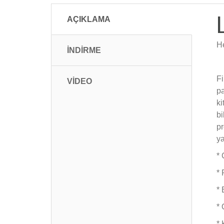
L
AÇIKLAMA
He
İNDİRME
Fi
VİDEO
pa
ki
bi
pr
ya
* 
* 
* 
* 
* 