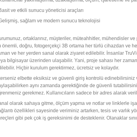
Basit ve etkili sunucu yöneticisi araçları
Gelişmiş, sağlam ve modern sunucu teknolojisi
rumunuz, ortaklarınız, müşteriler, müteahhitler, mühendisler ve
 önemli, doğru, fotogerçekçi 3B ortama her türlü cihazdan ve her
man ve her yerden sanal olarak ziyaret edilebilir. İnsanlar TruVi
ya bilgisayar üzerinden ulaşabilir. Yani, proje sahası her zaman
ilebilir. Hiçbir kurulum gerektirmez, ücretsiz ve kolaydır.
terseniz elbette eksiksiz ve güvenli giriş kontrolü edinebilirsin
ylaşabilirken aynı zamanda gerektiğinde de güvenli tutabilirsini
renmeniz gerekmez. Kullanıcıların sadece bir adres alarak verile
nal olarak sahaya gitme, ölçüm yapma ve notlar ve linklerle iş
ğlantı özellikleri sayesinde veriminiz artarken, tesis ve varlık y
reçleri gibi pek çok iş gereksinimi de desteklenir. Olanaklar sı