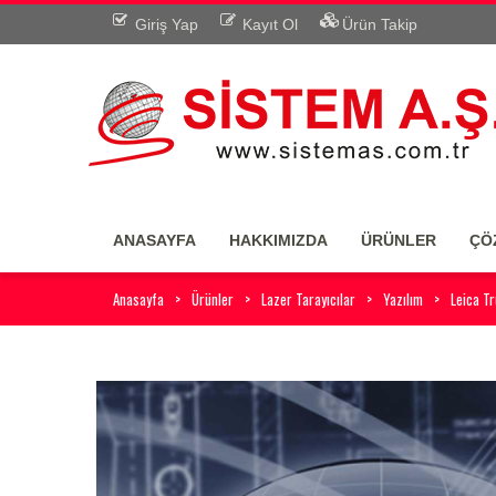
Giriş Yap
Kayıt Ol
Ürün Takip
ANASAYFA
HAKKIMIZDA
ÜRÜNLER
ÇÖ
Anasayfa
Ürünler
Lazer Tarayıcılar
Yazılım
Leica T