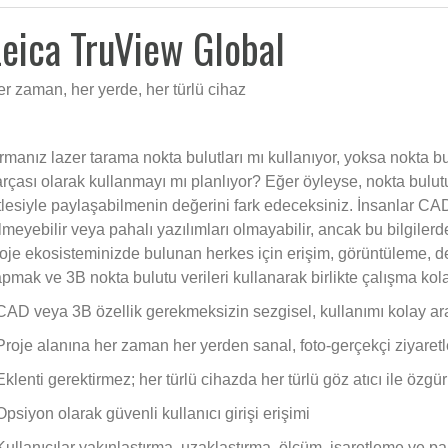
eica TruView Global
r zaman, her yerde, her türlü cihaz
rmanız lazer tarama nokta bulutları mı kullanıyor, yoksa nokta bu
rçası olarak kullanmayı mı planlıyor? Eğer öyleyse, nokta bulutu
tlesiyle paylaşabilmenin değerini fark edeceksiniz. İnsanlar CAD
lmeyebilir veya pahalı yazılımları olmayabilir, ancak bu bilgiler
oje ekosisteminizde bulunan herkes için erişim, görüntüleme, d
pmak ve 3B nokta bulutu verileri kullanarak birlikte çalışma kola
CAD veya 3B özellik gerekmeksizin sezgisel, kullanımı kolay aray
Proje alanına her zaman her yerden sanal, foto-gerçekçi ziyaretl
Eklenti gerektirmez; her türlü cihazda her türlü göz atıcı ile özg
Opsiyon olarak güvenli kullanıcı girişi erişimi
Kullanıcılar yakınlaştırma, uzaklaştırma, ölçüm, işaretleme ve pa