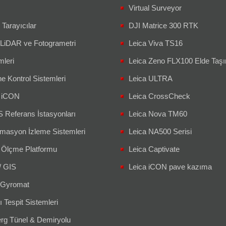
Virtual Surveyor
 Tarayıcılar
DJI Matrice 300 RTK
 LiDAR ve Fotogrametri
Leica Viva TS16
mleri
Leica Zeno FLX100 Elde Taşın
e Kontrol Sistemleri
Leica ULTRA
a iCON
Leica CrossCheck
Referans İstasyonları
Leica Nova TM60
masyon İzleme Sistemleri
Leica NA500 Serisi
 Ölçme Platformu
Leica Captivate
/ GIS
Leica iCON pave kazıma
Gyromat
ı Tespit Sistemleri
g Tünel & Demiryolu