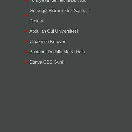
Türkiye’nin de Tercihi BLK360
Gürsöğüt Hidroelektrik Santrali
Projesi
m
Abdullah Gül Üniversitesi
Cihazınızı Koruyun
Bostancı Dudullu Metro Hattı
Dünya CBS Günü