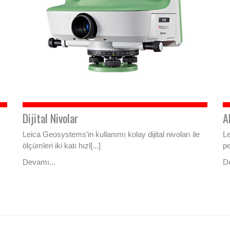
Dijital Nivolar
A
Leica Geosystems’in kullanımı kolay dijital nivoları ile
Le
ölçümleri iki katı hızl[...]
pe
Devamı...
D