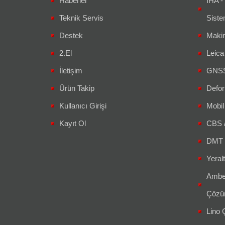
Haberler
İHA -
Teknik Servis
Siste
Destek
Makin
2.El
Leic
İletişim
GNSS 
Ürün Takip
Defor
Kullanıcı Girişi
Mobil
Kayıt Ol
CBS 
DMT 
Yeralt
Amber
Çözüm
Lino Ç