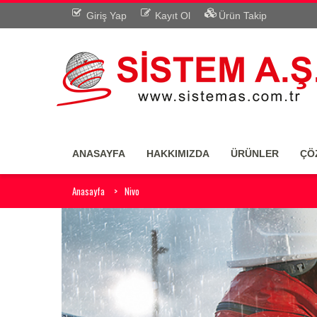
Giriş Yap
Kayıt Ol
Ürün Takip
ANASAYFA
HAKKIMIZDA
ÜRÜNLER
ÇÖ
Anasayfa
Nivo