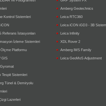
 LiDAR ve Fotogrametri
GRP System FX
mleri
Amberg Geotechnics
e Kontrol Sistemleri
Leica RTC360
a iCON
Leica iCON iGD3 - 3B Siste
Referans İstasyonları
Leica Infinity
masyon İzleme Sistemleri
XDL Rover 2
 Ölçme Platformu
Amberg IMS Family
/ GIS
Leica GeoMoS Adjustment
Gyromat
ı Tespit Sistemleri
g Tünel & Demiryolu
leri
izgi Lazerleri