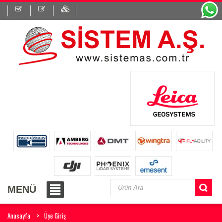
MENÜ
Anasayfa
Üye Giriş