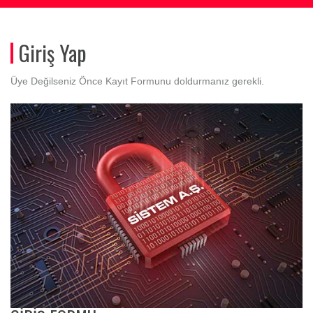
Giriş Yap
Üye Değilseniz Önce
Kayıt Formunu
doldurmanız gerekli.