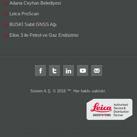
Adana Ceyhan Belediyesi
Leica ProScan
BUSKİ Sabit GNSS Ağı
Elios 3 ile Petrol ve Gaz Endüstrisi
Sistem A.Ş. © 2016 ™. Her hakkı saklıdır..
Total station
total
teodolit
distomat
leica total station
total station türkiye
leica total
layka
laika
robotik total station
ölçüm aleti
ölçüm cihazları
gps
Total station nedir?
Total station
Total station kullanım alanları nelerdir
Total