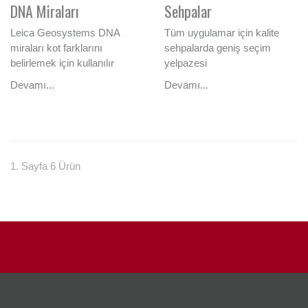
DNA Miraları
Sehpalar
Leica Geosystems DNA
Tüm uygulamar için kalite
miraları kot farklarını
sehpalarda geniş seçim
belirlemek için kullanılır
yelpazesi
Devamı...
Devamı...
1. Sayfa 6 Ürün