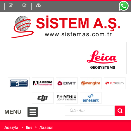
MENÜ
Anasayfa
Nivo
Aksesuar