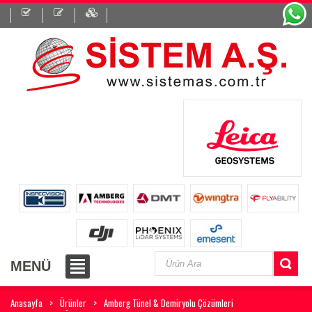
MENÜ
Anasayfa
Ürünler
Amberg Tünel & Demiryolu Çözümleri