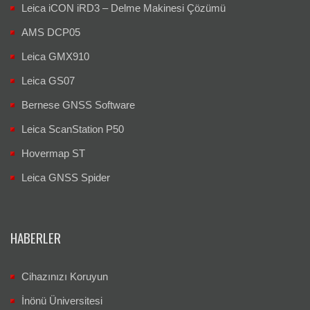
Leica iCON iRD3 – Delme Makinesi Çözümü
AMS DCP05
Leica GMX910
Leica GS07
Bernese GNSS Software
Leica ScanStation P50
Hovermap ST
Leica GNSS Spider
HABERLER
Cihazınızı Koruyun
İnönü Üniversitesi