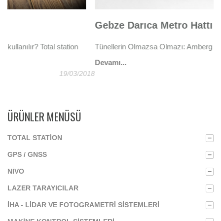
Gebze Darıca Metro Hattı
B
Tünellerin Olmazsa Olmazı: Amberg Technologies
Me
Devamı...
De
05/02/2020
018
ÜRÜNLER MENÜSÜ
TOTAL STATION
−
GPS / GNSS
−
NIVO
−
LAZER TARAYICILAR
−
İHA - LIDAR VE FOTOGRAMETRI SISTEMLERI
−
MAKINE KONTROL SISTEMLERI
−