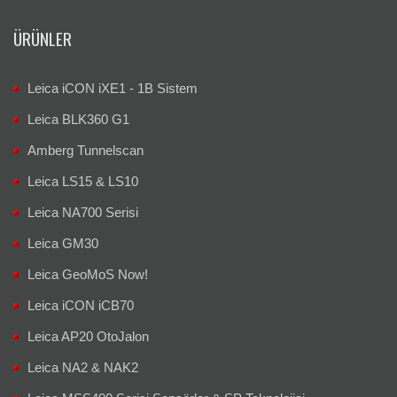
ÜRÜNLER
Leica iCON iXE1 - 1B Sistem
Leica BLK360 G1
Amberg Tunnelscan
Leica LS15 & LS10
Leica NA700 Serisi
Leica GM30
Leica GeoMoS Now!
Leica iCON iCB70
Leica AP20 OtoJalon
Leica NA2 & NAK2
Leica MSS400 Serisi Sensörler & SP Teknolojisi