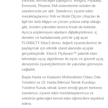
yanında, temsilciliğini yaptığımız Wingtra, Flyability,
Emesent, Phoenix İHA sistemlerinin ürünleri de
standımızda yer aldı. Standımızı ziyaret eden
meslektaşlarımız İHA ve Mobil Ölçüm cihazları ile
ilgili her türlü bilgiye ve çözüm yoluna sahip olduğu
gibi, ürünleri yakından tanıma fırsatı da buldular.
Ayrıca erişilemeyen alanların dijitalleştirilmesi, iç
denetim ve haritalamada yeni bir çağ açan
FLYABILTY Elios3 dronu, değerli ziyaretcilerimiz ile
paylaşmak için etkinlik stand alanında uçuşlar
gerçekleştirdik. Elios3; FlyAware™ patentli slam
teknolojisi uçuş algoritması ile eşsiz ve güvenli uçuş
deneyimini ziyaretçilerimizin de yakından görmesini
sağladık.
Başta Harita ve Kadastro Mühendisleri Odası Oda
Yönetimi ve 19. Harita Bilimsel Teknik Kurultayı
Yürütme Kurulu olmak üzere emeği geçen herkese,
standımızı ziyaret eden meslektaşlarımıza ve
sektörün geleceğini temsil eden öğrencilere teşekkür
ederiz.