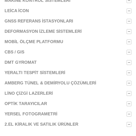
LEICA ICON
−
GNSS REFERANS İSTASYONLARI
−
DEFORMASYON İZLEME SISTEMLERI
−
MOBIL ÖLÇME PLATFORMU
−
CBS / GIS
−
DMT GYROMAT
−
YERALTI TESPIT SISTEMLERI
−
AMBERG TÜNEL & DEMIRYOLU ÇÖZÜMLERI
−
LINO ÇIZGI LAZERLERI
−
OPTIK TARAYICILAR
−
YERSEL FOTOGRAMETRI
−
2.EL KIRALIK VE SATILIK ÜRÜNLER
−