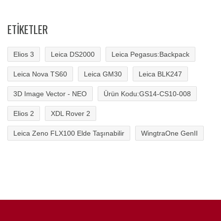
ETIKETLER
Elios 3
Leica DS2000
Leica Pegasus:Backpack
Leica Nova TS60
Leica GM30
Leica BLK247
3D Image Vector - NEO
Ürün Kodu:GS14-CS10-008
Elios 2
XDL Rover 2
Leica Zeno FLX100 Elde Taşınabilir
WingtraOne GenII