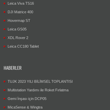
Leica Viva TS16
DJI Matrice 400
Hovermap ST
Leica GS05
XDL Rover 2
Leica CC180 Tablet
HABERLER
TUJK 2023 YILI BİLİMSEL TOPLANTISI
Multistation Yardımı ile Roket Fırlatma
Gemi İnşası için DCP05
MicaSense & Wingtra