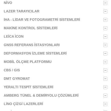
NIVO
−
LAZER TARAYICILAR
−
İHA - LIDAR VE FOTOGRAMETRI SISTEMLERI
−
MAKINE KONTROL SISTEMLERI
−
LEICA ICON
−
GNSS REFERANS İSTASYONLARI
−
DEFORMASYON İZLEME SISTEMLERI
−
MOBIL ÖLÇME PLATFORMU
−
CBS / GIS
−
DMT GYROMAT
−
YERALTI TESPIT SISTEMLERI
−
AMBERG TÜNEL & DEMIRYOLU ÇÖZÜMLERI
−
LINO ÇIZGI LAZERLERI
−