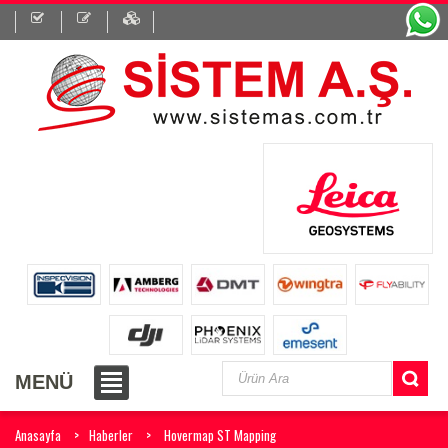
MENÜ
Anasayfa
Haberler
Hovermap ST Mapping