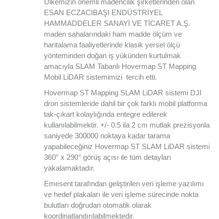
Ülkemizin önemli madencilik şirketlerinden olan
ESAN ECZACIBAŞI ENDÜSTRİYEL
HAMMADDELER SANAYİ VE TİCARET A.Ş.
maden sahalarındaki ham madde ölçüm ve
haritalama faaliyetlerinde klasik yersel ölçü
yönteminden doğan iş yükünden kurtulmak
amacıyla SLAM Tabanlı Hovermap ST Mapping
Mobil LiDAR sistemimizi tercih etti.
Hovermap ST Mapping SLAM LiDAR sistemi DJI
dron sistemleride dahil bir çok farklı mobil platforma
tak-çıkart kolaylığında entegre edilerek
kullanılabilmektir. +/- 0.5 ila 2 cm mutlak prezisyonla
saniyede 300000 noktaya kadar tarama
yapabileceğiniz Hovermap ST SLAM LiDAR sistemi
360° x 290° görüş açısı ile tüm detayları
yakalamaktadır.
Emesent tarafından geliştirilen veri işleme yazılımı
ve hedef plakaları ile veri işleme sürecinde nokta
bulutları doğrudan otomatik olarak
koordinatlandırılabilmektedir.