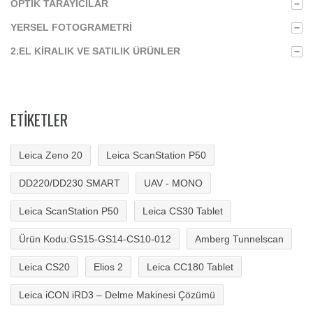
OPTIK TARAYICILAR
−
YERSEL FOTOGRAMETRI
−
2.EL KIRALIK VE SATILIK ÜRÜNLER
−
ETIKETLER
Leica Zeno 20
Leica ScanStation P50
DD220/DD230 SMART
UAV - MONO
Leica ScanStation P50
Leica CS30 Tablet
Ürün Kodu:GS15-GS14-CS10-012
Amberg Tunnelscan
Leica CS20
Elios 2
Leica CC180 Tablet
Leica iCON iRD3 – Delme Makinesi Çözümü