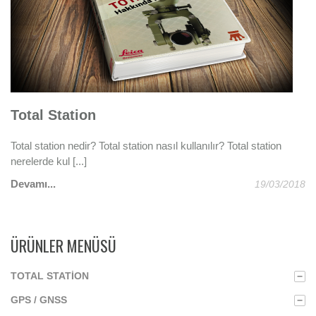
Total Station
G
ız
Total station nedir? Total station nasıl kullanılır? Total station
Tü
nerelerde kul [...]
De
Devamı...
020
19/03/2018
ÜRÜNLER MENÜSÜ
TOTAL STATION
−
GPS / GNSS
−