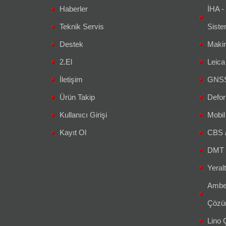
Haberler
İHA -
Teknik Servis
Siste
Destek
Makin
2.El
Leic
İletişim
GNSS 
Ürün Takip
Defor
Kullanıcı Girişi
Mobil
Kayıt Ol
CBS 
DMT 
Yeralt
Amber
Çözüm
Lino Ç