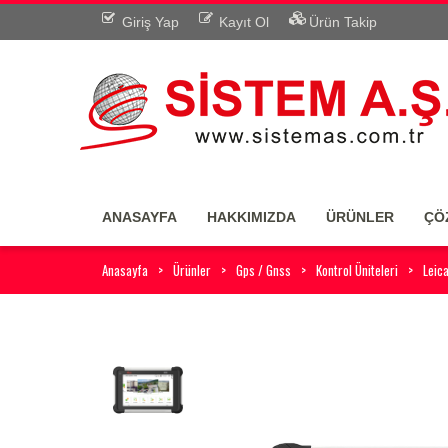
Giriş Yap
Kayıt Ol
Ürün Takip
ANASAYFA
HAKKIMIZDA
ÜRÜNLER
ÇÖ
Anasayfa
Ürünler
Gps / Gnss
Kontrol Üniteleri
Leic