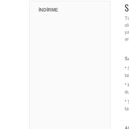
S
İNDİRME
Tü
ol
ya
ar
S
* 
ta
* 
d
* 
ta
A