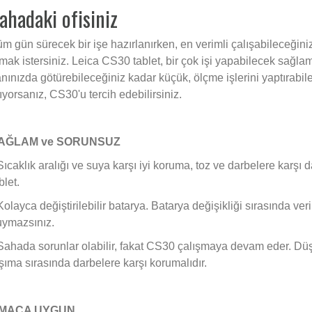
ahadaki ofisiniz
m gün sürecek bir işe hazırlanırken, en verimli çalışabileceğ
mak istersiniz. Leica CS30 tablet, bir çok işi yapabilecek sağlam 
nınızda götürebileceğiniz kadar küçük, ölçme işlerini yaptırabile
ıyorsanız, CS30'u tercih edebilirsiniz.
AĞLAM ve SORUNSUZ
Sıcaklık aralığı ve suya karşı iyi koruma, toz ve darbelere karşı
blet.
Kolayca değiştirilebilir batarya. Batarya değişikliği sırasında v
uymazsınız.
Sahada sorunlar olabilir, fakat CS30 çalışmaya devam eder. Düş
şıma sırasında darbelere karşı korumalıdır.
MACA UYGUN