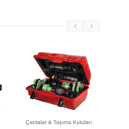
Çantalar & Taşıma Kutuları
Veri D