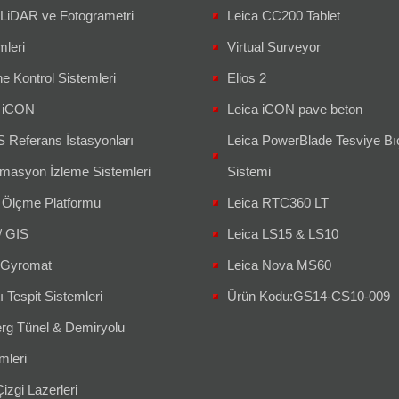
 LiDAR ve Fotogrametri
Leica CC200 Tablet
mleri
Virtual Surveyor
e Kontrol Sistemleri
Elios 2
a iCON
Leica iCON pave beton
Referans İstasyonları
Leica PowerBlade Tesviye Bı
masyon İzleme Sistemleri
Sistemi
 Ölçme Platformu
Leica RTC360 LT
/ GIS
Leica LS15 & LS10
Gyromat
Leica Nova MS60
ı Tespit Sistemleri
Ürün Kodu:GS14-CS10-009
g Tünel & Demiryolu
leri
izgi Lazerleri