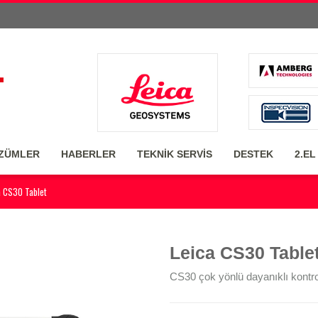
ZÜMLER
HABERLER
TEKNİK SERVİS
DESTEK
2.EL
a CS30 Tablet
Leica CS30 Table
CS30 çok yönlü dayanıklı kontrol