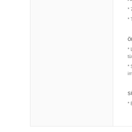
* 
* 
Ö
* 
tü
* 
im
S
* 