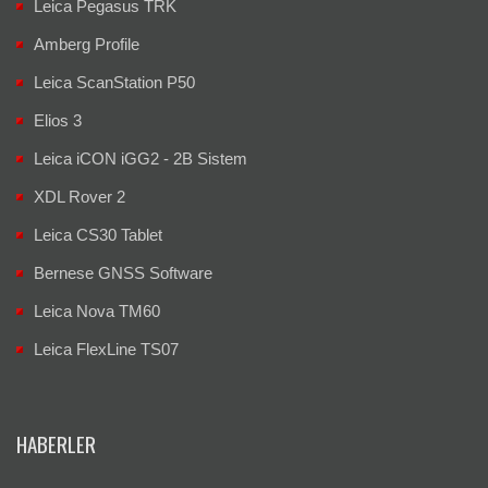
Leica Pegasus TRK
Amberg Profile
Leica ScanStation P50
Elios 3
Leica iCON iGG2 - 2B Sistem
XDL Rover 2
Leica CS30 Tablet
Bernese GNSS Software
Leica Nova TM60
Leica FlexLine TS07
HABERLER