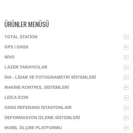
ÜRÜNLER MENÜSÜ
TOTAL STATION
−
GPS / GNSS
−
NIVO
−
LAZER TARAYICILAR
−
İHA - LIDAR VE FOTOGRAMETRI SISTEMLERI
−
MAKINE KONTROL SISTEMLERI
−
LEICA ICON
−
GNSS REFERANS İSTASYONLARI
−
DEFORMASYON İZLEME SISTEMLERI
−
MOBIL ÖLÇME PLATFORMU
−