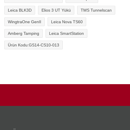
Leica BLK3D
Elios 3 UT Yükü
TMS Tunnelscan
WingtraOne GenII
Leica Nova TS60
Amberg Tamping
Leica SmartStation
Ürün Kodu:GS14-CS10-013