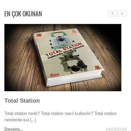
EN ÇOK OKUNAN
Total Station
Geb
Total station nedir? Total station nasıl kullanılır? Total station
Tüne
nerelerde kul [...]
Deva
Devamı...
19/03/2018