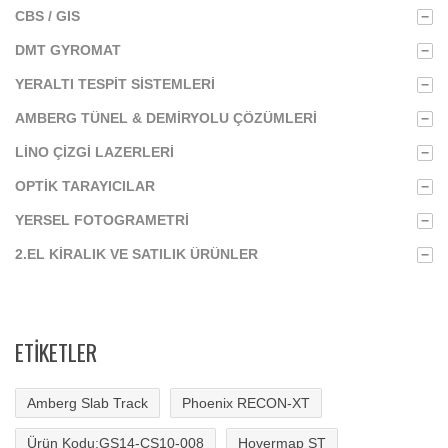
CBS / GIS
−
DMT GYROMAT
−
YERALTI TESPIT SISTEMLERI
−
AMBERG TÜNEL & DEMIRYOLU ÇÖZÜMLERI
−
LINO ÇIZGI LAZERLERI
−
OPTIK TARAYICILAR
−
YERSEL FOTOGRAMETRI
−
2.EL KIRALIK VE SATILIK ÜRÜNLER
−
ETIKETLER
Amberg Slab Track
Phoenix RECON-XT
Ürün Kodu:GS14-CS10-008
Hovermap ST